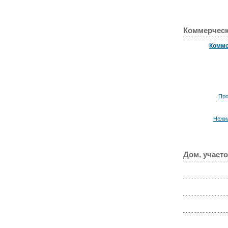
Коммерческ
Комме
Про
Нежи
Дом, участо