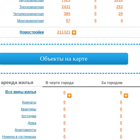
7923
0
1016
Двухкомнатная
2431
0
253
Трехкомнатная
385
0
20
Четырехкомнатная
57
0
4
Многокомнатная
Новостройки
211321
Объекты на карте
 аренда жилья
В черте города
За городом
Все виды жилья
0
0
0
0
Комнаты
0
0
Квартиры
0
0
Коттеджи
0
0
Дома
0
0
Апартаменты
0
0
Номера в гостиницах