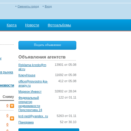
Сменить город
Вход
Карта
Новости
Фотоальбомы
Подать объявление
Объявления агентств
ы
13901 от 05.08
Reklama-kredo@m
ail.ru
ов рынка
11692 от 05.08
КлючHouse
412 от 05.08
office@novostro jka-
 новости
anapy.ru
32802 от 28.04
Мореон Инвест
Сниму
122 от 01.11
Федеральный
оператор
0
недвижимости
Перспектива 24
0
5263 от 01.11
krd-ned@yandex. ru
52 от 30.10
Панорама
0