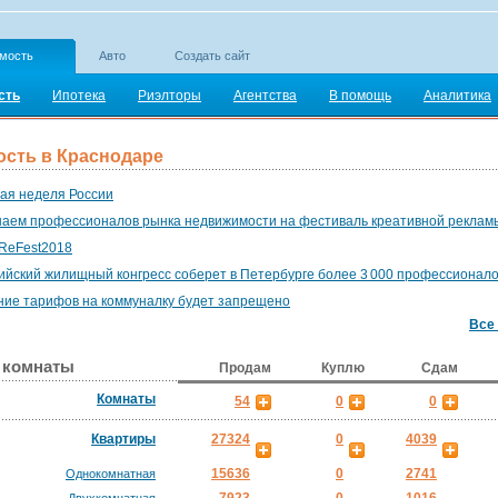
мость
Авто
Создать сайт
сть
Ипотека
Риэлторы
Агентства
В помощь
Аналитика
сть в Краснодаре
я неделя России
аем профессионалов рынка недвижимости на фестиваль креативной реклам
ReFest2018
ийский жилищный конгресс соберет в Петербурге более 3 000 профессионал
ие тарифов на коммуналку будет запрещено
Все
 комнаты
Продам
Куплю
Сдам
Комнаты
54
0
0
Квартиры
27324
0
4039
15636
0
2741
Однокомнатная