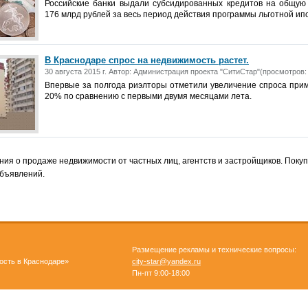
Российские банки выдали субсидированных кредитов на общую
176 млрд рублей за весь период действия программы льготной ип
В Краснодаре спрос на недвижимость растет.
30 августа 2015 г. Автор: Администрация проекта "СитиСтар"(просмотров:
Впервые за полгода риэлторы отметили увеличение спроса при
20% по сравнению с первыми двумя месяцами лета.
ия о продаже недвижимости от частных лиц, агентств и застройщиков. Покуп
объявлений.
Размещение рекламы и технические вопросы:
ость в Краснодаре»
city-star@yandex.ru
Пн-пт 9:00-18:00