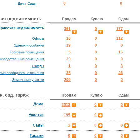
0
0
Дачи, Сады
ая недвижимость
Продам
Куплю
Сдам
рческая недвижимость
361
0
177
16
0
112
Офисы
19
0
0
Здания и особняки
5
0
16
Торговые помещения
29
0
0
изводственные помещения
1
0
3
Склады
35
0
46
лые свободного назначения
209
0
0
Земельные участки
к, сад, гараж
Продам
Куплю
Сдам
Дома
2013
0
0
Участки
195
0
Сады
1
0
0
Гаражи
0
0
0