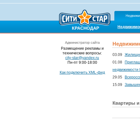
Недвижи
Недвижимо
КРАСНОДАР
Администратор сайта
Недвижимо
Размещение рекламы и
технические вопросы:
03.09
Жилищна
city-star@yandex.ru
01.08
Приглаш
Пн-пт 9:00-18:00
недвижимости 
Как подключить XML-фид
29.05
Всеросс
15.09
Завышен
Квартиры и